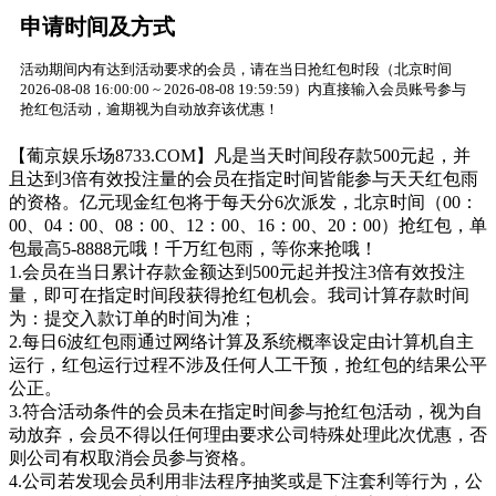
申请时间及方式
活动期间内有达到活动要求的会员，请在当日抢红包时段（北京时间
2026-08-08 16:00:00 ~ 2026-08-08 19:59:59）内直接输入会员账号参与
抢红包活动，逾期视为自动放弃该优惠！
【葡京娱乐场8733.COM】凡是当天时间段存款500元起，并
且达到3倍有效投注量的会员在指定时间皆能参与天天红包雨
的资格。亿元现金红包将于每天分6次派发，北京时间（00：
00、04：00、08：00、12：00、16：00、20：00）抢红包，单
包最高5-8888元哦！千万红包雨，等你来抢哦！
1.会员在当日累计存款金额达到500元起并投注3倍有效投注
量，即可在指定时间段获得抢红包机会。我司计算存款时间
为：提交入款订单的时间为准；
2.每日6波红包雨通过网络计算及系统概率设定由计算机自主
运行，红包运行过程不涉及任何人工干预，抢红包的结果公平
公正。
3.符合活动条件的会员未在指定时间参与抢红包活动，视为自
动放弃，会员不得以任何理由要求公司特殊处理此次优惠，否
则公司有权取消会员参与资格。
4.公司若发现会员利用非法程序抽奖或是下注套利等行为，公