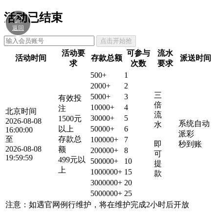
活动已结束
返回
点击开始抢
活动要
可参与
流水
活动时间
存款总额
派送时间
求
次数
要求
500+
1
2000+
2
三
5000+
3
有效投
倍
10000+
4
注
北京时间
流
30000+
5
1500元
2026-08-08
系统自动
水
以上
50000+
6
16:00:00
派彩
至
存款总
100000+
7
即
秒到账
2026-08-08
额
200000+
8
可
19:59:59
499元以
500000+
10
提
上
1000000+
15
款
3000000+
20
5000000+
25
注意：如遇官网例行维护，将在维护完成2小时后开放