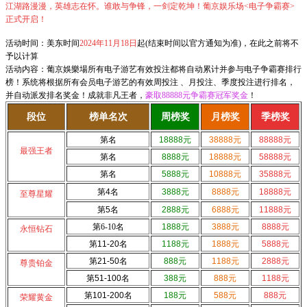
江湖路漫漫，英雄志在怀。谁敢与争锋，一剑定乾坤！
葡京娱乐场<
电子争霸赛
>
正式开启！
活动时间：
美东时间
2024年11月18日
起(结束时间以官方通知为准)，在此之前将不
予以计算
活动内容：
葡京娛樂場所有电子游艺有效投注都将自动累计并参与电子争霸赛排行
榜！系统将根据所有会员电子游艺的有效周投注 、月投注、季度投注进行排名，
并自动派发排名奖金！成就非凡王者，
豪取
88888元
争霸赛冠军奖金
！
段位
榜单名次
周榜奖
月榜奖
季榜奖
第
名
18888元
38888元
88888元
最强王者
第
名
8888元
18888元
58888元
第
名
5888元
10
888元
35888元
第4名
3888元
8
888元
18888元
至尊星耀
第5名
2888元
6888元
11888元
第6-10名
1888元
3888元
8888元
永恒钻石
第11-20名
1188元
1888元
58
88元
第21-50名
8
88元
1188元
28
88元
尊贵铂金
第51-100名
388元
888元
1188元
第101-200名
188元
588元
888元
荣耀黄金