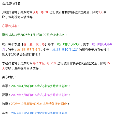
会员
进行排名！
月榜排名将于美东时间
次月3号
0:00
进行统计排榜并
自动派送
奖金
，限时
7
天
领
取，逾期视为自动放弃！
③季榜排名：
季榜排名将于2025年1月1号0:00开始统计排名！
统计每个季度【
春，夏，秋，冬
】春季：
统计时间1月-3月
，夏季：
统计时间4月-6
月
，秋季：
统计时间7月-9月
，冬季：
统计时间10月-12月
的
所有电子总有效投注
额大于100的会员进行排名！
季榜排名将于美东时间
每个季度5号
00:00
进行统计排榜
并自动派送
奖金
，
限时
15
天
领取，逾期视为自动放弃
；
美东时间：
春季：
2026年4月5日0:00发布排行榜并派送彩金
；
夏季：
2026年7月5日0:00发布排行榜并派送彩金
；
秋季：
2026年10月5日0:00发布排行榜并派送彩金
；
冬季：
2027年1月5日0:00发布排行榜并派送彩金
；